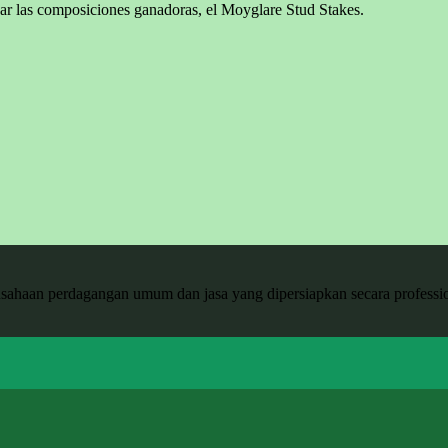
rear las composiciones ganadoras, el Moyglare Stud Stakes.
perdagangan umum dan jasa yang dipersiapkan secara professional 