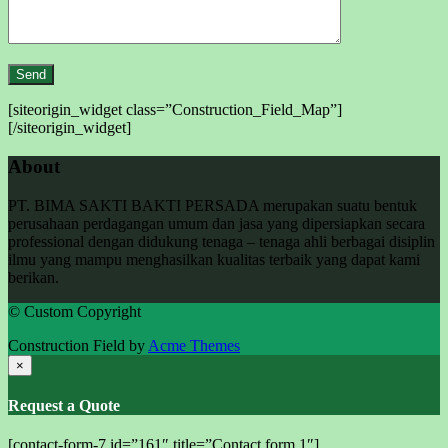
[siteorigin_widget class=”Construction_Field_Map”]
[/siteorigin_widget]
About
PT. BIMA SAKTI BAKTI PERSADA merupakan suatu bentuk
perusahaan perdagangan umum dan jasa yang dipersiapkan secara
professional dengan didukung tenaga – tenaga ahli berbagai disiplin
ilmu yang mampu menghasilkan kualitas terbaik yang dapat kami
berikan.
© Custom Copyright
Construction Field by
Acme Themes
×
Request a Quote
[contact-form-7 id=”161″ title=”Contact form 1″]