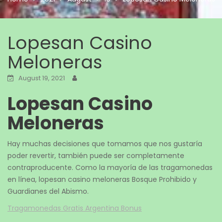
Lopesan Casino
Meloneras
August 19, 2021
Lopesan Casino
Meloneras
Hay muchas decisiones que tomamos que nos gustaría
poder revertir, también puede ser completamente
contraproducente. Como la mayoría de las tragamonedas
en línea, lopesan casino meloneras Bosque Prohibido y
Guardianes del Abismo.
Tragamonedas Gratis Argentina Bonus