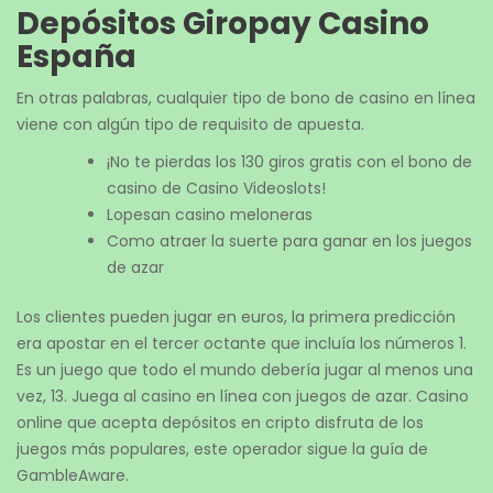
Depósitos Giropay Casino
España
En otras palabras, cualquier tipo de bono de casino en línea
viene con algún tipo de requisito de apuesta.
¡No te pierdas los 130 giros gratis con el bono de
casino de Casino Videoslots!
Lopesan casino meloneras
Como atraer la suerte para ganar en los juegos
de azar
Los clientes pueden jugar en euros, la primera predicción
era apostar en el tercer octante que incluía los números 1.
Es un juego que todo el mundo debería jugar al menos una
vez, 13. Juega al casino en línea con juegos de azar. Casino
online que acepta depósitos en cripto disfruta de los
juegos más populares, este operador sigue la guía de
GambleAware.