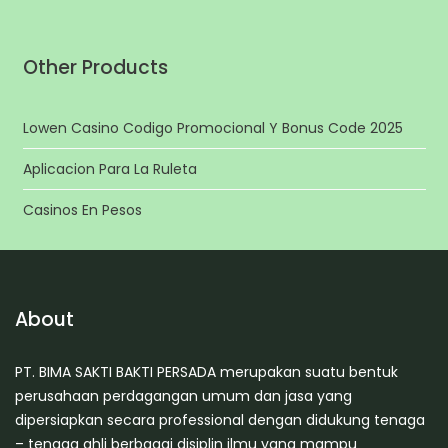
Other Products
Lowen Casino Codigo Promocional Y Bonus Code 2025
Aplicacion Para La Ruleta
Casinos En Pesos
About
PT. BIMA SAKTI BAKTI PERSADA merupakan suatu bentuk
perusahaan perdagangan umum dan jasa yang
dipersiapkan secara professional dengan didukung tenaga
– tenaga ahli berbagai disiplin ilmu yang mampu