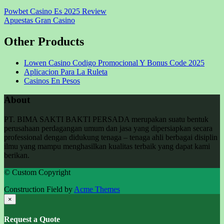
Post
Powbet Casino Es 2025 Review
Apuestas Gran Casino
navigation
Other Products
Lowen Casino Codigo Promocional Y Bonus Code 2025
Aplicacion Para La Ruleta
Casinos En Pesos
About
PT. BIMA SAKTI BAKTI PERSADA merupakan suatu bentuk
perusahaan perdagangan umum dan jasa yang dipersiapkan secara
professional dengan didukung tenaga – tenaga ahli berbagai disiplin
ilmu yang mampu menghasilkan kualitas terbaik yang dapat kami
berikan.
© Custom Copyright
Construction Field by
Acme Themes
×
Request a Quote