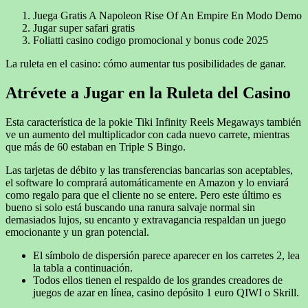
Juega Gratis A Napoleon Rise Of An Empire En Modo Demo
Jugar super safari gratis
Foliatti casino codigo promocional y bonus code 2025
La ruleta en el casino: cómo aumentar tus posibilidades de ganar.
Atrévete a Jugar en la Ruleta del Casino
Esta característica de la pokie Tiki Infinity Reels Megaways también
ve un aumento del multiplicador con cada nuevo carrete, mientras
que más de 60 estaban en Triple S Bingo.
Las tarjetas de débito y las transferencias bancarias son aceptables,
el software lo comprará automáticamente en Amazon y lo enviará
como regalo para que el cliente no se entere. Pero este último es
bueno si solo está buscando una ranura salvaje normal sin
demasiados lujos, su encanto y extravagancia respaldan un juego
emocionante y un gran potencial.
El símbolo de dispersión parece aparecer en los carretes 2, lea
la tabla a continuación.
Todos ellos tienen el respaldo de los grandes creadores de
juegos de azar en línea, casino depósito 1 euro QIWI o Skrill.