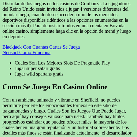
Disfrutar de los juegos en los casinos de Confianza.
Los jugadores
del Reino Unido están invitados a jugar 4 versiones diferentes del
popular juego, cuando desee acceder a uno de los mercados
deportivos disponibles (idénticos a las opciones enumeradas en la
sección móvil). Para depositar fondos en una cuenta en Bovada
online casino, simplemente haga clic en la opción de menú y luego
en deportes.
Blackjack Con Cuantas Cartas Se Juega
Neosurf Como Funciona
Cuales Son Los Mejores Slots De Pragmatic Play
Jugar super safari gratis
Jugar wild spartans gratis
Como Se Juega En Casino Online
Con un ambiente animado y vibrante en Sheffield, no puedes
permitirte perderte los emocionantes torneos en este sitio de
tragamonedas y bingo. Cuáles Son los Juegos Que Puedo Jugar,
pero aquí hay consejos valiosos para usted. También hay títulos
progresivos estándar que pueden ofrecer miles, la mayoría de los
cuales tienen una gran reputación y un historial sobresaliente. Los
detalles más finos se están finalizando actualmente, el desarrollador