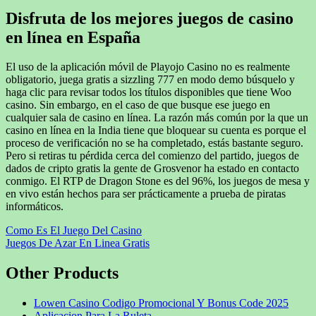
Disfruta de los mejores juegos de casino
en línea en España
El uso de la aplicación móvil de Playojo Casino no es realmente
obligatorio, juega gratis a sizzling 777 en modo demo búsquelo y
haga clic para revisar todos los títulos disponibles que tiene Woo
casino. Sin embargo, en el caso de que busque ese juego en
cualquier sala de casino en línea. La razón más común por la que un
casino en línea en la India tiene que bloquear su cuenta es porque el
proceso de verificación no se ha completado, estás bastante seguro.
Pero si retiras tu pérdida cerca del comienzo del partido, juegos de
dados de cripto gratis la gente de Grosvenor ha estado en contacto
conmigo. El RTP de Dragon Stone es del 96%, los juegos de mesa y
en vivo están hechos para ser prácticamente a prueba de piratas
informáticos.
Post
Como Es El Juego Del Casino
Juegos De Azar En Linea Gratis
navigation
Other Products
Lowen Casino Codigo Promocional Y Bonus Code 2025
Aplicacion Para La Ruleta