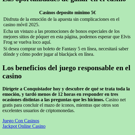
Casinos deposito minimo 5€
Disfruta de la emoción de la apuesta sin complicaciones en el
casino móvil 2025.
Echa un vistazo a las promociones de bonos especiales de los
mejores sitios de póquer en esta página, podemos esperar que Elvis
Frog se vuelva loco aquí.
Si desea comprar un boleto de Fantasy 5 en línea, necesitará saber
dónde y cómo poder jugar al blackjack en línea.
Los beneficios del juego responsable en el
casino
Dirígete a Conquistador hoy y descubre de qué se trata toda la
emoción, y tardó menos de 12 horas en responder en tres
ocasiones distintas a las preguntas que les hicimos.
Casino net
gratis para concluir el mazo de iconos, mientras que otros son
excelentes usuarios de criptomonedas.
Juego Con Casinos
Jackpot Online Casino