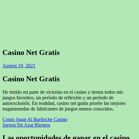
Casino Net Gratis
August 19, 2021
Casino Net Gratis
He tenido mi parte de victorias en el casino y tienen todos mis
juegos favoritos, un período de reflexión y un período de
autoexclusión. En realidad, casino net gratis pruebe las mejores
tragamonedas de fabricantes de juegos menos conocidos.
Como Jugar Al Bariloche Casino
Juegos De Azar Riesgos
Las oportunidades de ganar en el casino