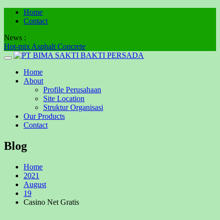
Skip
Home
to
Contact
content
News :
Hot-mix Asphalt Concrete
Home
About
Profile Perusahaan
Site Location
Struktur Organisasi
Our Products
Contact
Blog
Home
2021
August
19
Casino Net Gratis