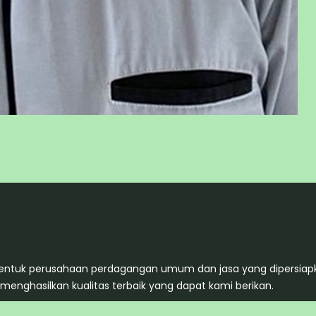
bentuk perusahaan perdagangan umum dan jasa yang dipersiap
menghasilkan kualitas terbaik yang dapat kami berikan.