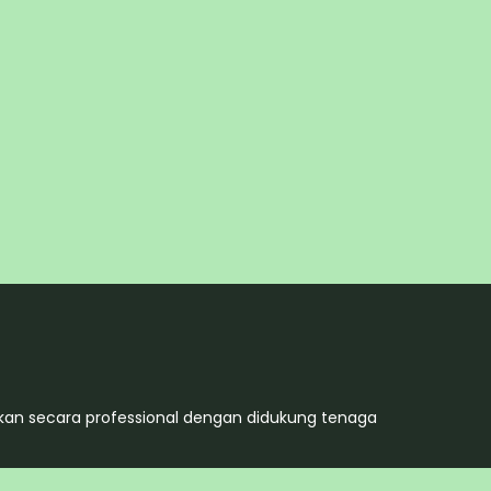
kan secara professional dengan didukung tenaga